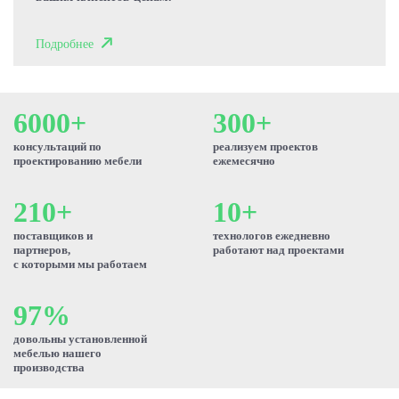
Подробнее
6000+
300+
консультаций по
реализуем проектов
проектированию мебели
ежемесячно
210+
10+
поставщиков и
технологов ежедневно
партнеров,
работают над проектами
с которыми мы работаем
97%
довольны установленной
мебелью нашего
производства